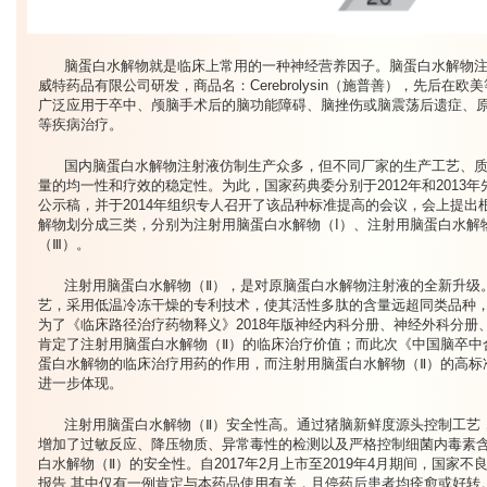
脑蛋白水解物就是临床上常用的一种神经营养因子。脑蛋白水解物注
威特药品有限公司研发，商品名：Cerebrolysin（施普善），先后在欧
广泛应用于卒中、颅脑手术后的脑功能障碍、脑挫伤或脑震荡后遗症、
等疾病治疗。
国内脑蛋白水解物注射液仿制生产众多，但不同厂家的生产工艺、
量的均一性和疗效的稳定性。为此，国家药典委分别于2012年和2013
公示稿，并于2014年组织专人召开了该品种标准提高的会议，会上提
解物划分成三类，分别为注射用脑蛋白水解物（I）、注射用脑蛋白水解
（Ⅲ）。
注射用脑蛋白水解物（Ⅱ），是对原脑蛋白水解物注射液的全新升级
艺，采用低温冷冻干燥的专利技术，使其活性多肽的含量远超同类品种
为了《临床路径治疗药物释义》2018年版神经内科分册、神经外科分
肯定了注射用脑蛋白水解物（Ⅱ）的临床治疗价值；而此次《中国脑卒中
蛋白水解物的临床治疗用药的作用，而注射用脑蛋白水解物（Ⅱ）的高标
进一步体现。
注射用脑蛋白水解物（Ⅱ）安全性高。通过猪脑新鲜度源头控制工艺
增加了过敏反应、降压物质、异常毒性的检测以及严格控制细菌内毒素
白水解物（Ⅱ）的安全性。自2017年2月上市至2019年4月期间，国家
报告,其中仅有一例肯定与本药品使用有关，且停药后患者均痊愈或好转