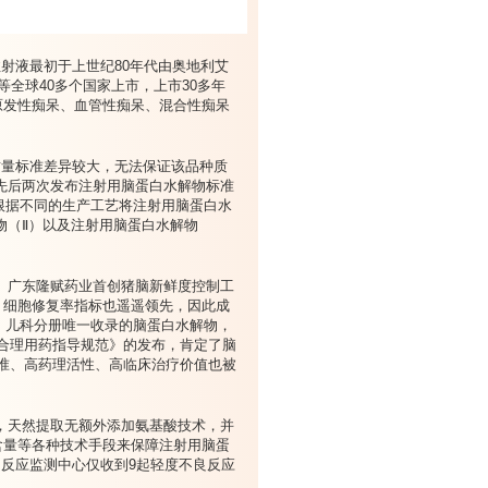
射液最初于上世纪80年代由奥地利艾
美等全球40多个国家上市，上市30多年
原发性痴呆、血管性痴呆、混合性痴呆
质量标准差异较大，无法保证该品种质
年先后两次发布注射用脑蛋白水解物标准
出根据不同的生产工艺将注射用脑蛋白水
物（Ⅱ）以及注射用脑蛋白水解物
。广东隆赋药业首创猪脑新鲜度控制工
，细胞修复率指标也遥遥领先，因此成
册、儿科分册唯一收录的脑蛋白水解物，
合理用药指导规范》的发布，肯定了脑
准、高药理活性、高临床治疗价值也被
，天然提取无额外添加氨基酸技术，并
含量等各种技术手段来保障注射用脑蛋
不良反应监测中心仅收到9起轻度不良反应
。