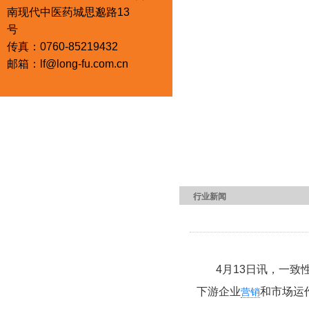
南现代中医药城思邈路13
号
传真：
0760-85219432
邮箱：lf@long-fu.com.cn
行业新闻
4月13日讯，一致性
下游企业
和市场运
营销